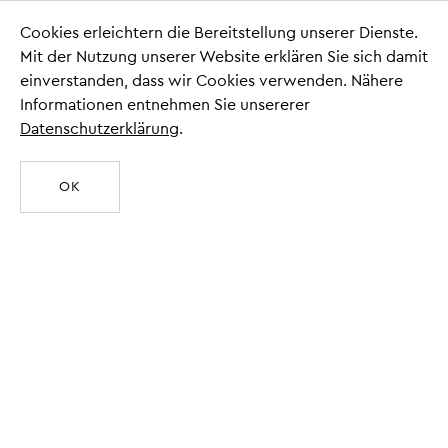
Cookies erleichtern die Bereitstellung unserer Dienste.
Mit der Nutzung unserer Website erklären Sie sich damit
Plus-MINT
einverstanden, dass wir Cookies verwenden. Nähere
Informationen entnehmen Sie unsererer
Dr. Dierk Suhr
Datenschutzerklärung
.
Tel. 04354 - 999390
dierk.suhr@louisenlund.de
«
»
OK
ZUR WEBSITE
Grundschule
Ellen Möller
04354-999505
ellen.moeller@louisenlund.de