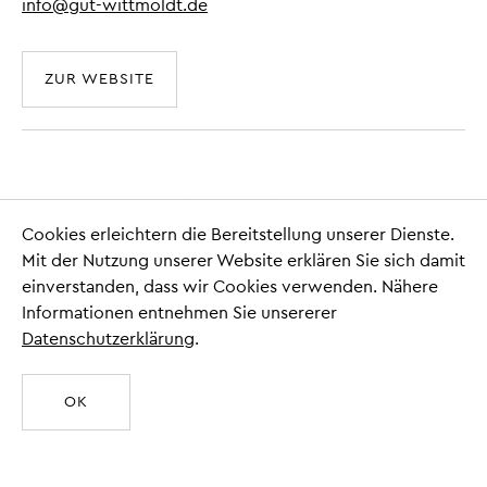
info@gut-wittmoldt.de
ZUR WEBSITE
Privatfeiern auf dem Gutshof
Cookies erleichtern die Bereitstellung unserer Dienste.
Tel. 04522 - 1263
Mit der Nutzung unserer Website erklären Sie sich damit
info@gut-wittmoldt.de
einverstanden, dass wir Cookies verwenden. Nähere
Informationen entnehmen Sie unsererer
Datenschutzerklärung
.
ZUR WEBSITE
«
»
OK
Übernachten auf Gut Wittmoldt